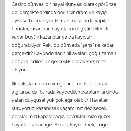
Casino dünyası bir hayal dünyası olarak görünse
de, gerçekte ardında derin bir dram ve kayıp
öyküsü barındırıyor. Her an masalarda yapılan
bahisler, insanların hayatlarını değiştirebilecek
kadar büyük kazançlar ya da kayıplar
doğurabiliyor. Peki, bu dünyada “şans” ne kadar
gerçektir? Kaybedenlerin hikayeleri, çoğu zaman
göz ardı edilen bir gerçeklik olarak karşımıza
çıkıyor.
İlk bakışta, casino bir eğlence merkezi olarak
algılansa da, burada kaybedilen paraların ardında
yatan duygusal yük çok ağır olabilir. Hayaller
kuruyoruz; kazanırsak yaşamımız değişecek,
borçlarımızı kapatacağız, sevdiklerimize güzel
hayatlar sunacağız. Ancak, kaybetmek, çoğu