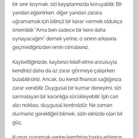
bir sınır koymak, sizi kayıplarınızda koruyabilir. Bir
yandan eğlenirken, diğer yandan zarara
uğramamak için bilinçli bir karar vermek oldukça
önemlidir. “Ama ben sadece bir kere daha
oynayacağım” demek yerine, o sınırın arkasına
geçmediğinizden emin olmalısınız.
Kaybettiğinizde, kaybınızı telafi etme arzusuyla
kendinizi daha da az zarar görmeye çalışırken
bulabilirsiniz. Ancak, bu kendi finansal sağlığınıza
zarar verebilir. Duygusal bir kumar deneyimi, sizi
sarmalayan bir karanlığa sürükleyebilir. İşin can
alıcı noktası, duygusal kontroldür. Ne zaman
durmanız gerektiğini bilmek, sizin elinizde olan bir
güç.
Kumar oynamak yerine kendinize başka eğlence