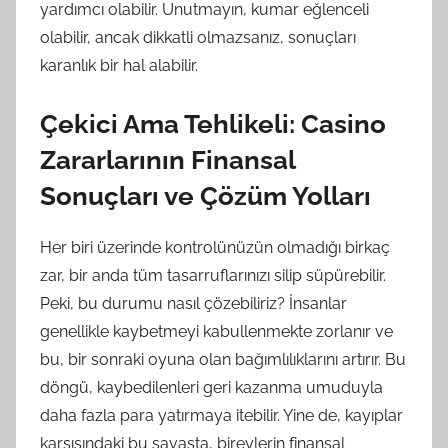
yardımcı olabilir. Unutmayın, kumar eğlenceli
olabilir, ancak dikkatli olmazsanız, sonuçları
karanlık bir hal alabilir.
Çekici Ama Tehlikeli: Casino
Zararlarının Finansal
Sonuçları ve Çözüm Yolları
Her biri üzerinde kontrolünüzün olmadığı birkaç
zar, bir anda tüm tasarruflarınızı silip süpürebilir.
Peki, bu durumu nasıl çözebiliriz? İnsanlar
genellikle kaybetmeyi kabullenmekte zorlanır ve
bu, bir sonraki oyuna olan bağımlılıklarını artırır. Bu
döngü, kaybedilenleri geri kazanma umuduyla
daha fazla para yatırmaya itebilir. Yine de, kayıplar
karşısındaki bu savaşta, bireylerin finansal