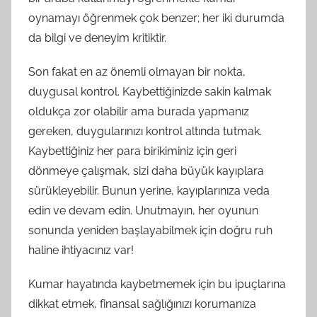
oynamayı öğrenmek çok benzer; her iki durumda
da bilgi ve deneyim kritiktir.
Son fakat en az önemli olmayan bir nokta,
duygusal kontrol. Kaybettiğinizde sakin kalmak
oldukça zor olabilir ama burada yapmanız
gereken, duygularınızı kontrol altında tutmak.
Kaybettiğiniz her para birikiminiz için geri
dönmeye çalışmak, sizi daha büyük kayıplara
sürükleyebilir. Bunun yerine, kayıplarınıza veda
edin ve devam edin. Unutmayın, her oyunun
sonunda yeniden başlayabilmek için doğru ruh
haline ihtiyacınız var!
Kumar hayatında kaybetmemek için bu ipuçlarına
dikkat etmek, finansal sağlığınızı korumanıza