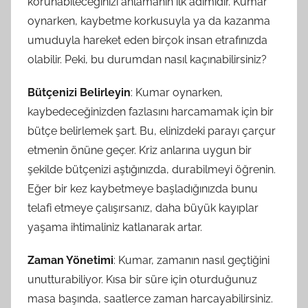
korunabileceğinizi anlamanın ilk adımıdır. Kumar
oynarken, kaybetme korkusuyla ya da kazanma
umuduyla hareket eden birçok insan etrafınızda
olabilir. Peki, bu durumdan nasıl kaçınabilirsiniz?
Bütçenizi Belirleyin
: Kumar oynarken,
kaybedeceğinizden fazlasını harcamamak için bir
bütçe belirlemek şart. Bu, elinizdeki parayı çarçur
etmenin önüne geçer. Kriz anlarına uygun bir
şekilde bütçenizi aştığınızda, durabilmeyi öğrenin.
Eğer bir kez kaybetmeye başladığınızda bunu
telafi etmeye çalışırsanız, daha büyük kayıplar
yaşama ihtimaliniz katlanarak artar.
Zaman Yönetimi
: Kumar, zamanın nasıl geçtiğini
unutturabiliyor. Kısa bir süre için oturduğunuz
masa başında, saatlerce zaman harcayabilirsiniz.