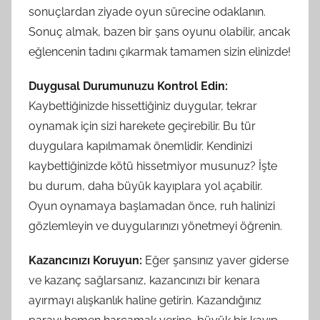
sonuçlardan ziyade oyun sürecine odaklanın.
Sonuç almak, bazen bir şans oyunu olabilir, ancak
eğlencenin tadını çıkarmak tamamen sizin elinizde!
Duygusal Durumunuzu Kontrol Edin:
Kaybettiğinizde hissettiğiniz duygular, tekrar
oynamak için sizi harekete geçirebilir. Bu tür
duygulara kapılmamak önemlidir. Kendinizi
kaybettiğinizde kötü hissetmiyor musunuz? İşte
bu durum, daha büyük kayıplara yol açabilir.
Oyun oynamaya başlamadan önce, ruh halinizi
gözlemleyin ve duygularınızı yönetmeyi öğrenin.
Kazancınızı Koruyun:
Eğer şansınız yaver giderse
ve kazanç sağlarsanız, kazancınızı bir kenara
ayırmayı alışkanlık haline getirin. Kazandığınız