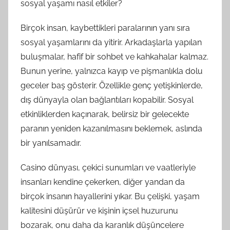
sosyal yaşamı nasıl etkiler?
Birçok insan, kaybettikleri paralarının yanı sıra
sosyal yaşamlarını da yitirir. Arkadaşlarla yapılan
buluşmalar, hafif bir sohbet ve kahkahalar kalmaz.
Bunun yerine, yalnızca kayıp ve pişmanlıkla dolu
geceler baş gösterir. Özellikle genç yetişkinlerde,
dış dünyayla olan bağlantıları kopabilir. Sosyal
etkinliklerden kaçınarak, belirsiz bir gelecekte
paranın yeniden kazanılmasını beklemek, aslında
bir yanılsamadır.
Casino dünyası, çekici sunumları ve vaatleriyle
insanları kendine çekerken, diğer yandan da
birçok insanın hayallerini yıkar. Bu çelişki, yaşam
kalitesini düşürür ve kişinin içsel huzurunu
bozarak, onu daha da karanlık düşüncelere