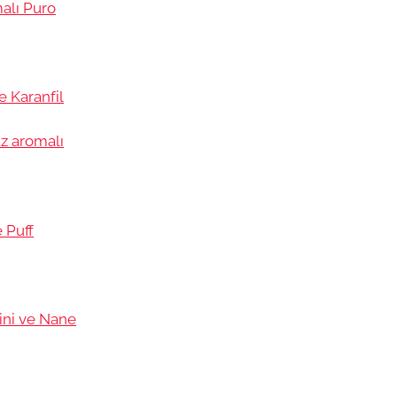
alı Puro
e Karanfil
z aromalı
 Puff
ini ve Nane