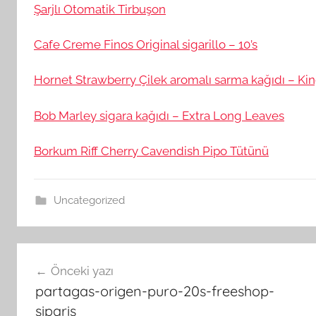
Şarjlı Otomatik Tirbuşon
Cafe Creme Finos Original sigarillo – 10’s
Hornet Strawberry Çilek aromalı sarma kağıdı – Kin
Bob Marley sigara kağıdı – Extra Long Leaves
Borkum Riff Cherry Cavendish Pipo Tütünü
Uncategorized
Yazı
Önceki yazı
gezinmesi
partagas-origen-puro-20s-freeshop-
siparis