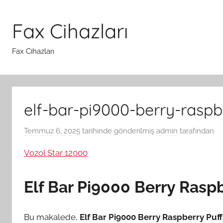
İçeriğe
atla
Fax Cihazları
Fax Cihazları
elf-bar-pi9000-berry-raspbe
Temmuz 6, 2025
tarihinde gönderilmiş
admin
tarafından
Vozol Star 12000
Elf Bar Pi9000 Berry Raspb
Bu makalede,
Elf Bar Pi9000 Berry Raspberry Puff