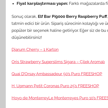
Fiyat karşılaştırması yapın:
Farklı mağazalarda fiya
Sonuç olarak,
Elf Bar Pi9000 Berry Raspberry Puff
tatmin edici bir ürün. Sipariş sürecinin kolaylığı 
popüler bir seçenek haline getiriyor. Eğer siz de b
düşünebilirsiniz!
Djarum Cherry – 1 Karton
Oris Strawberry Superslims Sigara – Çilek Aromalı
Quai D’Orsay Ambassadeur 50’s Puro FREESHOP
H. Upmann Petit Coronas Puro 25’s FREESHOP
Hoyo de MonterreyLe Monterreyes Puro 10’s FRE