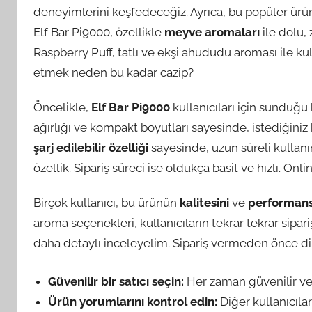
deneyimlerini keşfedeceğiz. Ayrıca, bu popüler ürün
Elf Bar Pi9000, özellikle
meyve aromaları
ile dolu,
Raspberry Puff, tatlı ve ekşi ahududu aroması ile kull
etmek neden bu kadar cazip?
Öncelikle,
Elf Bar Pi9000
kullanıcıları için sunduğu 
ağırlığı ve kompakt boyutları sayesinde, istediğiniz 
şarj edilebilir özelliği
sayesinde, uzun süreli kullan
özellik. Sipariş süreci ise oldukça basit ve hızlı. On
Birçok kullanıcı, bu ürünün
kalitesini
ve
performans
aroma seçenekleri, kullanıcıların tekrar tekrar sipar
daha detaylı inceleyelim. Sipariş vermeden önce di
Güvenilir bir satıcı seçin:
Her zaman güvenilir ve 
Ürün yorumlarını kontrol edin:
Diğer kullanıcıla