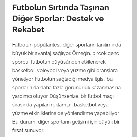
Futbolun Sırtında Taşınan
Diğer Sporlar: Destek ve
Rekabet
Futbolun popülaritesi, diğer sporların tanıtımında
büyük bir avantaj sağlıyor. Örneğin, birçok genç
sporcu, futbolun büyüsünden etkilenerek
basketbol, voleybol veya yüzme gibi branşlara
yöneliyor. Futbolun sağladığı medya ilgisi, bu
sporların da daha fazla görünürlük kazanmasına
yardımcı oluyor. Düşünsenize, bir futbol maçı
sırasında yapılan reklamlar, basketbol veya
yüzme etkinliklerine de yönlendirme yapabiliyor.
Bu durum, diğer sporların gelişimi için büyük bir
fırsat sunuyor.