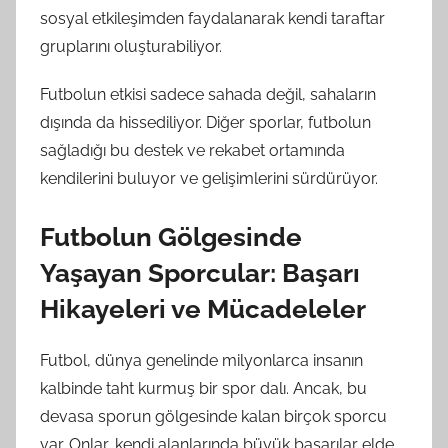
sosyal etkileşimden faydalanarak kendi taraftar
gruplarını oluşturabiliyor.
Futbolun etkisi sadece sahada değil, sahaların
dışında da hissediliyor. Diğer sporlar, futbolun
sağladığı bu destek ve rekabet ortamında
kendilerini buluyor ve gelişimlerini sürdürüyor.
Futbolun Gölgesinde
Yaşayan Sporcular: Başarı
Hikayeleri ve Mücadeleler
Futbol, dünya genelinde milyonlarca insanın
kalbinde taht kurmuş bir spor dalı. Ancak, bu
devasa sporun gölgesinde kalan birçok sporcu
var. Onlar, kendi alanlarında büyük başarılar elde