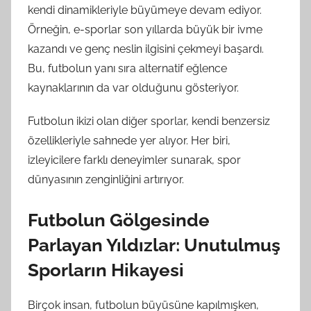
kendi dinamikleriyle büyümeye devam ediyor.
Örneğin, e-sporlar son yıllarda büyük bir ivme
kazandı ve genç neslin ilgisini çekmeyi başardı.
Bu, futbolun yanı sıra alternatif eğlence
kaynaklarının da var olduğunu gösteriyor.
Futbolun ikizi olan diğer sporlar, kendi benzersiz
özellikleriyle sahnede yer alıyor. Her biri,
izleyicilere farklı deneyimler sunarak, spor
dünyasının zenginliğini artırıyor.
Futbolun Gölgesinde
Parlayan Yıldızlar: Unutulmuş
Sporların Hikayesi
Birçok insan, futbolun büyüsüne kapılmışken,