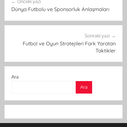
Önceki yazı
gezinmesi
Dünya Futbolu ve Sponsorluk Anlaşmaları
Sonraki yazı
Futbol ve Oyun Stratejileri Fark Yaratan
Taktikler
Ara
Ara