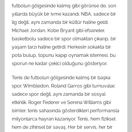
futbolun gölgesinde kalmış gibi görünse de, son
yıllarda büyük bir ivme kazandı. NBA, sadece bir
lig değil, aynı zamanda bir kültür haline geldi.
Michael Jordan, Kobe Bryant gibi efsaneler,
basketbolu sadece bir spor olmaktan çıkarıp, bir
yaşam tarzı haline getirdi. Herkesin sokakta bir
pota bulup, topunu kapıp oynamak istemesi, bu
sporun ne kadar çekici olduğunu gösteriyor.
Tenis de futbolun gölgesinde kalmış bir başka
spor. Wimbledon, Roland Garros gibi turnuvalar,
sadece spor değil, aynı zamanda bir sosyal
etkinlik. Roger Federer ve Serena Williams gibi
isimler, tenis sahasında gösterdikleri performansla
milyonlarca hayran kazanıyor. Tenis, hem fiziksel
hem de zihinsel bir savaş. Her bir servis, her bir