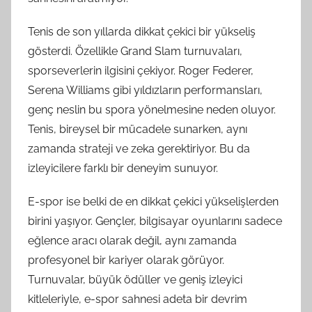
Tenis de son yıllarda dikkat çekici bir yükseliş
gösterdi. Özellikle Grand Slam turnuvaları,
sporseverlerin ilgisini çekiyor. Roger Federer,
Serena Williams gibi yıldızların performansları,
genç neslin bu spora yönelmesine neden oluyor.
Tenis, bireysel bir mücadele sunarken, aynı
zamanda strateji ve zeka gerektiriyor. Bu da
izleyicilere farklı bir deneyim sunuyor.
E-spor ise belki de en dikkat çekici yükselişlerden
birini yaşıyor. Gençler, bilgisayar oyunlarını sadece
eğlence aracı olarak değil, aynı zamanda
profesyonel bir kariyer olarak görüyor.
Turnuvalar, büyük ödüller ve geniş izleyici
kitleleriyle, e-spor sahnesi adeta bir devrim