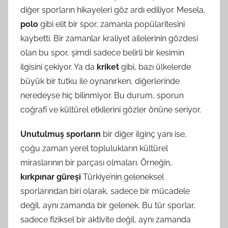
diğer sporların hikayeleri göz ardı ediliyor. Mesela,
polo
gibi elit bir spor, zamanla popülaritesini
kaybetti. Bir zamanlar kraliyet ailelerinin gözdesi
olan bu spor, şimdi sadece belirli bir kesimin
ilgisini çekiyor. Ya da
kriket
gibi, bazı ülkelerde
büyük bir tutku ile oynanırken, diğerlerinde
neredeyse hiç bilinmiyor. Bu durum, sporun
coğrafi ve kültürel etkilerini gözler önüne seriyor.
Unutulmuş sporların
bir diğer ilginç yanı ise,
çoğu zaman yerel toplulukların kültürel
miraslarının bir parçası olmaları. Örneğin,
kırkpınar güreşi
Türkiye’nin geleneksel
sporlarından biri olarak, sadece bir mücadele
değil, aynı zamanda bir gelenek. Bu tür sporlar,
sadece fiziksel bir aktivite değil, aynı zamanda