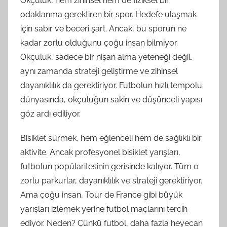
Okçuluk, hem zihinsel hem de fiziksel bir
odaklanma gerektiren bir spor. Hedefe ulaşmak
için sabır ve beceri şart. Ancak, bu sporun ne
kadar zorlu olduğunu çoğu insan bilmiyor.
Okçuluk, sadece bir nişan alma yeteneği değil,
aynı zamanda strateji geliştirme ve zihinsel
dayanıklılık da gerektiriyor. Futbolun hızlı tempolu
dünyasında, okçuluğun sakin ve düşünceli yapısı
göz ardı ediliyor.
Bisiklet sürmek, hem eğlenceli hem de sağlıklı bir
aktivite. Ancak profesyonel bisiklet yarışları,
futbolun popülaritesinin gerisinde kalıyor. Tüm o
zorlu parkurlar, dayanıklılık ve strateji gerektiriyor.
Ama çoğu insan, Tour de France gibi büyük
yarışları izlemek yerine futbol maçlarını tercih
ediyor. Neden? Çünkü futbol, daha fazla heyecan