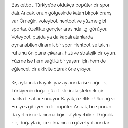
Basketbol, Türkiye’de oldukça popüler bir spor
dalı. Ancak, onun gölgesinde kalan birçok branş
var. Örneğin, voleybol, hentbol ve yüzme gibi
sporlar, özellikle gençler arasında ilgi görüyor.
Voleybol, plajda ya da kapalı alanlarda
oynanabilen dinamik bir spor. Hentbol ise takım
ruhunu ön plana çıkaran, hızlı ve stratejik bir oyun.
Yüzme ise hem sağlıklı bir yaşam için hem de
eğlenceli bir aktivite olarak öne çıkıyor.
Kış aylarında kayak, yaz aylarında ise dağcılık,
Türkiye’nin doğal güzelliklerini keşfetmek için
harika fırsatlar sunuyor. Kayak, özellikle Uludağ ve
Erciyes gibi yerlerde popüler. Ancak, bu sporun
da yeterince tanınmadığını söyleyebiliriz. Dağcılık
ise, doğayla iç içe olmanın en güzel yollarından