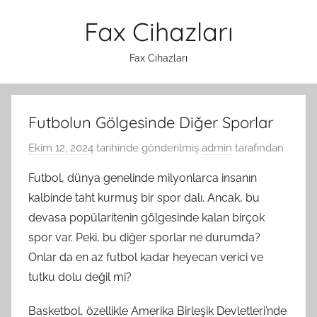
İçeriğe
Fax Cihazları
atla
Fax Cihazları
Futbolun Gölgesinde Diğer Sporlar
Ekim 12, 2024
tarihinde gönderilmiş
admin
tarafından
Futbol, dünya genelinde milyonlarca insanın
kalbinde taht kurmuş bir spor dalı. Ancak, bu
devasa popülaritenin gölgesinde kalan birçok
spor var. Peki, bu diğer sporlar ne durumda?
Onlar da en az futbol kadar heyecan verici ve
tutku dolu değil mi?
Basketbol, özellikle Amerika Birleşik Devletleri’nde