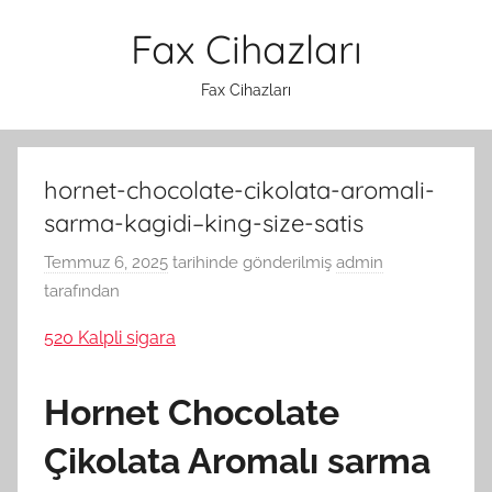
İçeriğe
Fax Cihazları
atla
Fax Cihazları
hornet-chocolate-cikolata-aromali-
sarma-kagidi–king-size-satis
Temmuz 6, 2025
tarihinde gönderilmiş
admin
tarafından
520 Kalpli sigara
Hornet Chocolate
Çikolata Aromalı sarma