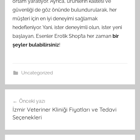
ortam yaratıyor. Ayrıca, ürünlerin kalitesi ve
güvenliği de göz önünde bulundurularak, her
müşteri için en iyi deneyimi sağlamak
hedefleniyor. Yani, ister deneyimli olun, ister yeni
başlayan, Esenler Erotik Shop’ta her zaman
bir
şeyler bulabilirsiniz
!
Uncategorized
Yazı
Önceki yazı
gezinmesi
İzmir Veteriner Kliniği Fiyatları ve Tedavi
Seçenekleri