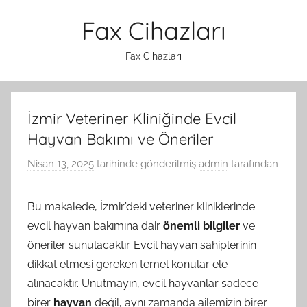
İçeriğe
Fax Cihazları
atla
Fax Cihazları
İzmir Veteriner Kliniğinde Evcil
Hayvan Bakımı ve Öneriler
Nisan 13, 2025
tarihinde gönderilmiş
admin
tarafından
Bu makalede, İzmir’deki veteriner kliniklerinde
evcil hayvan bakımına dair
önemli bilgiler
ve
öneriler sunulacaktır. Evcil hayvan sahiplerinin
dikkat etmesi gereken temel konular ele
alınacaktır. Unutmayın, evcil hayvanlar sadece
birer
hayvan
değil, aynı zamanda ailemizin birer