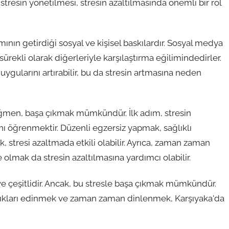
stresin yönetilmesi, stresin azaltılmasında önemli bir rol
ının getirdiği sosyal ve kişisel baskılardır. Sosyal medya
 sürekli olarak diğerleriyle karşılaştırma eğilimindedirler.
ygularını artırabilir, bu da stresin artmasına neden
ağmen, başa çıkmak mümkündür. İlk adım, stresin
ını öğrenmektir. Düzenli egzersiz yapmak, sağlıklı
 stresi azaltmada etkili olabilir. Ayrıca, zaman zaman
olmak da stresin azaltılmasına yardımcı olabilir.
ve çeşitlidir. Ancak, bu stresle başa çıkmak mümkündür.
anlıkları edinmek ve zaman zaman dinlenmek, Karşıyaka'da