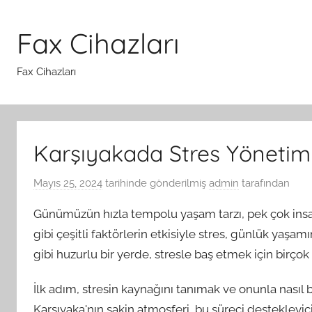
İçeriğe
atla
Fax Cihazları
Fax Cihazları
Karşıyakada Stres Yönetim
Mayıs 25, 2024
tarihinde gönderilmiş
admin
tarafından
Günümüzün hızla tempolu yaşam tarzı, pek çok insanı st
gibi çeşitli faktörlerin etkisiyle stres, günlük yaşam
gibi huzurlu bir yerde, stresle baş etmek için birçok
İlk adım, stresin kaynağını tanımak ve onunla nasıl ba
Karşıyaka'nın sakin atmosferi, bu süreci destekleyici 