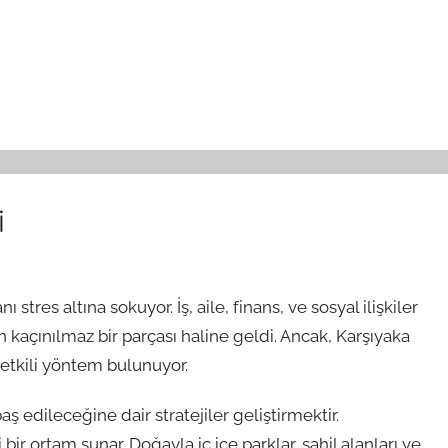
i
res altına sokuyor. İş, aile, finans, ve sosyal ilişkiler
ın kaçınılmaz bir parçası haline geldi. Ancak, Karşıyaka
 etkili yöntem bulunuyor.
ş edileceğine dair stratejiler geliştirmektir.
bir ortam sunar. Doğayla iç içe parklar, sahil alanları ve