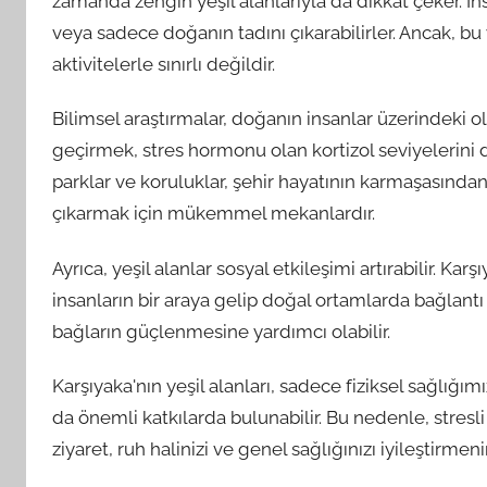
zamanda zengin yeşil alanlarıyla da dikkat çeker. İns
veya sadece doğanın tadını çıkarabilirler. Ancak, bu y
aktivitelerle sınırlı değildir.
Bilimsel araştırmalar, doğanın insanlar üzerindeki o
geçirmek, stres hormonu olan kortizol seviyelerini düş
parklar ve koruluklar, şehir hayatının karmaşasından
çıkarmak için mükemmel mekanlardır.
Ayrıca, yeşil alanlar sosyal etkileşimi artırabilir. K
insanların bir araya gelip doğal ortamlarda bağlantı
bağların güçlenmesine yardımcı olabilir.
Karşıyaka'nın yeşil alanları, sadece fiziksel sağlığ
da önemli katkılarda bulunabilir. Bu nedenle, stresli
ziyaret, ruh halinizi ve genel sağlığınızı iyileştirmenin