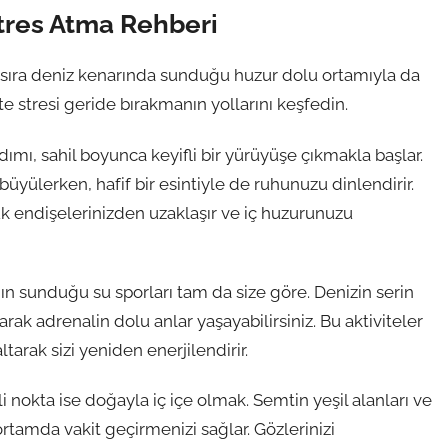
tres Atma Rehberi
nı sıra deniz kenarında sunduğu huzur dolu ortamıyla da
te stresi geride bırakmanın yollarını keşfedin.
dımı, sahil boyunca keyifli bir yürüyüşe çıkmakla başlar.
büyülerken, hafif bir esintiyle de ruhunuzu dinlendirir.
lük endişelerinizden uzaklaşır ve iç huzurunuzu
nın sunduğu su sporları tam da size göre. Denizin serin
parak adrenalin dolu anlar yaşayabilirsiniz. Bu aktiviteler
tarak sizi yeniden enerjilendirir.
 nokta ise doğayla iç içe olmak. Semtin yeşil alanları ve
ortamda vakit geçirmenizi sağlar. Gözlerinizi