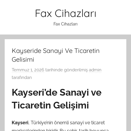
İçeriğe
Fax Cihazları
atla
Fax Cihazları
Kayseride Sanayi Ve Ticaretin
Gelisimi
Temmuz 1, 2026
tarihinde gönderilmiş
admin
tarafından
Kayseri’de Sanayi ve
Ticaretin Gelişimi
Kayseri
, Türkiye’nin önemli sanayi ve ticaret
merkezlerinden biridir. Bu şehir, tarih boyunca