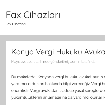
İçeriğe
atla
Fax Cihazları
Fax Cihazları
Konya Vergi Hukuku Avuka
Mayıs 22, 2025
tarihinde gönderilmiş
admin
tarafından
Bu makalede, Konya’da vergi hukuku avukatlarının r
yardımcı oldukları hakkında bilgi vereceğiz. Vergi
önemlidir. Vergi avukatları, sadece yasal süreçlerd
yükümlülüklerini anlamalarına da yardımcı olurlar. 