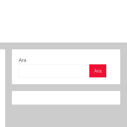
Ara
Ara