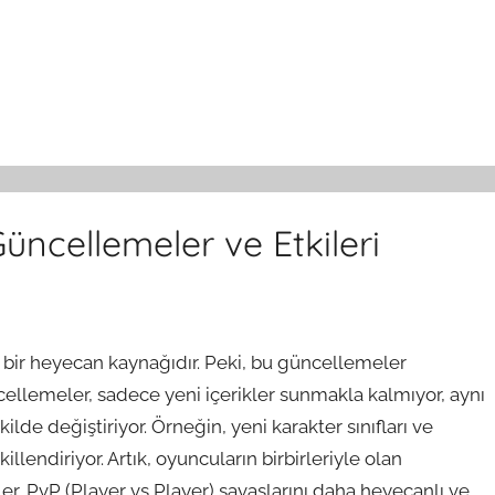
üncellemeler ve Etkileri
ir heyecan kaynağıdır. Peki, bu güncellemeler
ncellemeler, sadece yeni içerikler sunmakla kalmıyor, aynı
ilde değiştiriyor. Örneğin, yeni karakter sınıfları ve
llendiriyor. Artık, oyuncuların birbirleriyle olan
ler, PvP (Player vs Player) savaşlarını daha heyecanlı ve