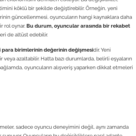
imini köklü bir şekilde değiştirebilir. Örneğin, yeni
lerinin güncellenmesi, oyuncuların hangi kaynaklara daha
r rol oynar.
Bu durum, oyuncular arasında bir rekabet
i de altüst edebilir.
i para birimlerinin değerinin değişmesi
dir. Yeni
ir veya azaltabilir. Hatta bazı durumlarda, belirli eşyaların
Bu bağlamda, oyuncuların alışveriş yaparken dikkat etmeleri
emeler, sadece oyuncu deneyimini değil, aynı zamanda
sunuyor. Oyuncuların bu değişikliklere nasıl adapte