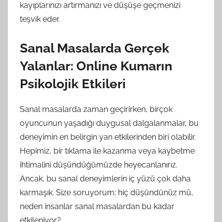
kayıplarınızı artırmanızı ve düşüşe geçmenizi
teşvik eder.
Sanal Masalarda Gerçek
Yalanlar: Online Kumarın
Psikolojik Etkileri
Sanal masalarda zaman geçirirken, birçok
oyuncunun yaşadığı duygusal dalgalanmalar, bu
deneyimin en belirgin yan etkilerinden biri olabilir.
Hepimiz, bir tıklama ile kazanma veya kaybetme
ihtimalini düşündüğümüzde heyecanlanırız.
Ancak, bu sanal deneyimlerin iç yüzü çok daha
karmaşık. Size soruyorum; hiç düşündünüz mü,
neden insanlar sanal masalardan bu kadar
etkileniyor?