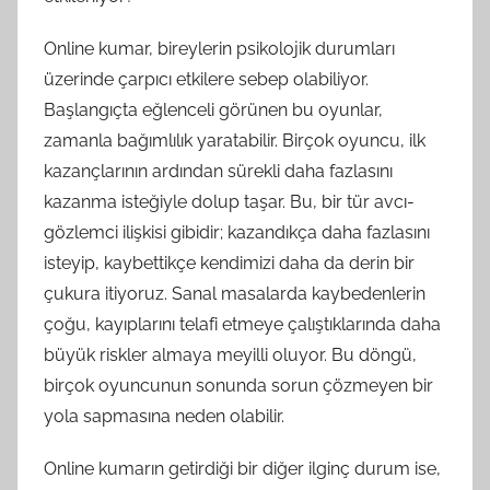
Online kumar, bireylerin psikolojik durumları
üzerinde çarpıcı etkilere sebep olabiliyor.
Başlangıçta eğlenceli görünen bu oyunlar,
zamanla bağımlılık yaratabilir. Birçok oyuncu, ilk
kazançlarının ardından sürekli daha fazlasını
kazanma isteğiyle dolup taşar. Bu, bir tür avcı-
gözlemci ilişkisi gibidir; kazandıkça daha fazlasını
isteyip, kaybettikçe kendimizi daha da derin bir
çukura itiyoruz. Sanal masalarda kaybedenlerin
çoğu, kayıplarını telafi etmeye çalıştıklarında daha
büyük riskler almaya meyilli oluyor. Bu döngü,
birçok oyuncunun sonunda sorun çözmeyen bir
yola sapmasına neden olabilir.
Online kumarın getirdiği bir diğer ilginç durum ise,