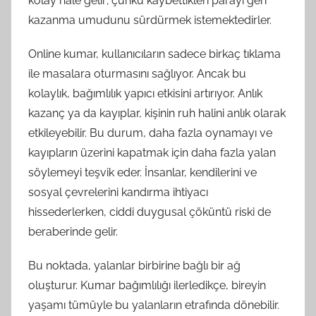
kolay hale gelir; çünkü kaybettikleri parayı geri
kazanma umudunu sürdürmek istemektedirler.
Online kumar, kullanıcıların sadece birkaç tıklama
ile masalara oturmasını sağlıyor. Ancak bu
kolaylık, bağımlılık yapıcı etkisini artırıyor. Anlık
kazanç ya da kayıplar, kişinin ruh halini anlık olarak
etkileyebilir. Bu durum, daha fazla oynamayı ve
kayıpların üzerini kapatmak için daha fazla yalan
söylemeyi teşvik eder. İnsanlar, kendilerini ve
sosyal çevrelerini kandırma ihtiyacı
hissederlerken, ciddi duygusal çöküntü riski de
beraberinde gelir.
Bu noktada, yalanlar birbirine bağlı bir ağ
oluşturur. Kumar bağımlılığı ilerledikçe, bireyin
yaşamı tümüyle bu yalanların etrafında dönebilir.