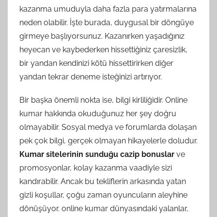
kazanma umuduyla daha fazla para yatırmalarına
neden olabilir. İşte burada, duygusal bir döngüye
girmeye başlıyorsunuz. Kazanırken yaşadığınız
heyecan ve kaybederken hissettiğiniz çaresizlik,
bir yandan kendinizi kötü hissettirirken diğer
yandan tekrar deneme isteğinizi artırıyor.
Bir başka önemli nokta ise, bilgi kirliliğidir. Online
kumar hakkında okuduğunuz her şey doğru
olmayabilir. Sosyal medya ve forumlarda dolaşan
pek çok bilgi, gerçek olmayan hikayelerle doludur.
Kumar sitelerinin sunduğu cazip bonuslar
ve
promosyonlar, kolay kazanma vaadiyle sizi
kandırabilir. Ancak bu tekliflerin arkasında yatan
gizli koşullar, çoğu zaman oyuncuların aleyhine
dönüşüyor. online kumar dünyasındaki yalanlar,