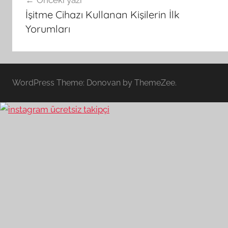
Önceki yazı
gezinmesi
İşitme Cihazı Kullanan Kişilerin İlk
Yorumları
WordPress Theme: Donovan by ThemeZee.