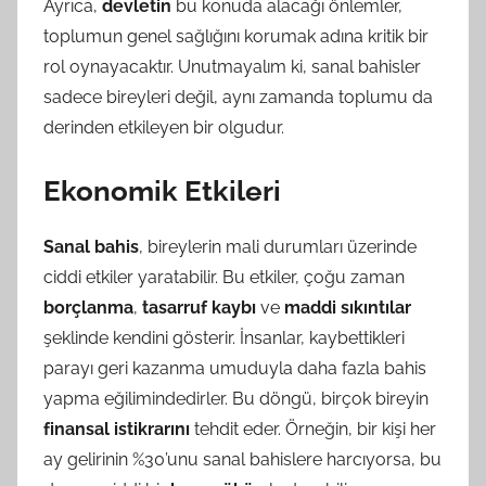
Ayrıca,
devletin
bu konuda alacağı önlemler,
toplumun genel sağlığını korumak adına kritik bir
rol oynayacaktır. Unutmayalım ki, sanal bahisler
sadece bireyleri değil, aynı zamanda toplumu da
derinden etkileyen bir olgudur.
Ekonomik Etkileri
Sanal bahis
, bireylerin mali durumları üzerinde
ciddi etkiler yaratabilir. Bu etkiler, çoğu zaman
borçlanma
,
tasarruf kaybı
ve
maddi sıkıntılar
şeklinde kendini gösterir. İnsanlar, kaybettikleri
parayı geri kazanma umuduyla daha fazla bahis
yapma eğilimindedirler. Bu döngü, birçok bireyin
finansal istikrarını
tehdit eder. Örneğin, bir kişi her
ay gelirinin %30’unu sanal bahislere harcıyorsa, bu