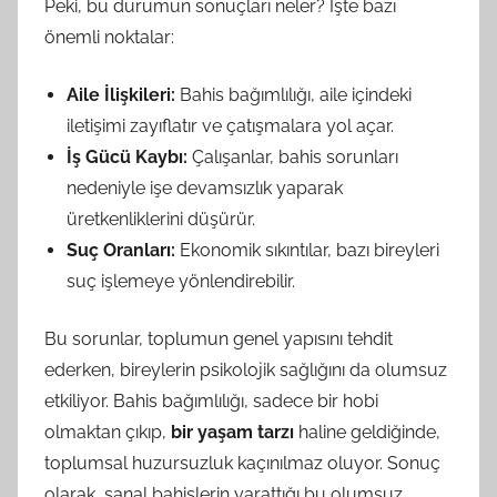
Peki, bu durumun sonuçları neler? İşte bazı
önemli noktalar:
Aile İlişkileri:
Bahis bağımlılığı, aile içindeki
iletişimi zayıflatır ve çatışmalara yol açar.
İş Gücü Kaybı:
Çalışanlar, bahis sorunları
nedeniyle işe devamsızlık yaparak
üretkenliklerini düşürür.
Suç Oranları:
Ekonomik sıkıntılar, bazı bireyleri
suç işlemeye yönlendirebilir.
Bu sorunlar, toplumun genel yapısını tehdit
ederken, bireylerin psikolojik sağlığını da olumsuz
etkiliyor. Bahis bağımlılığı, sadece bir hobi
olmaktan çıkıp,
bir yaşam tarzı
haline geldiğinde,
toplumsal huzursuzluk kaçınılmaz oluyor. Sonuç
olarak, sanal bahislerin yarattığı bu olumsuz