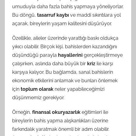
umuduyla daha fazla bahis yapmaya yöneliyorlar.
Bu döngü,
tasarruf kaybı
ve maddi sıkıntılara yol
açarak, bireylerin yaşam kalitesini düşürüyor.
Özellikle, aileler üzerinde yarattığı baskı oldukça
yıkıcı olabilir. Birçok kişi, bahislerden kazandığını
düşündüğü parayla
hayallerini
gerçekleştirmeye
çalışırken, aslında daha büyük bir
kriz
ile karşı
karşıya kalıyor. Bu bağlamda, sanal bahislerin
ekonomik etkilerini anlamak ve bunları önlemek
için
toplum olarak
neler yapabileceğimizi
düşünmemiz gerekiyor.
Örneğin,
finansal okuryazarlık
eğitimleri ile
bireylerin bahis yapma alışkanlıkları üzerine
farkındalık yaratmak önemli bir adım olabilir.