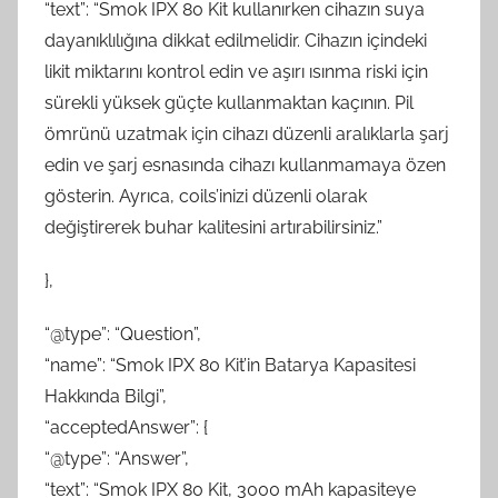
“text”: “Smok IPX 80 Kit kullanırken cihazın suya
dayanıklılığına dikkat edilmelidir. Cihazın içindeki
likit miktarını kontrol edin ve aşırı ısınma riski için
sürekli yüksek güçte kullanmaktan kaçının. Pil
ömrünü uzatmak için cihazı düzenli aralıklarla şarj
edin ve şarj esnasında cihazı kullanmamaya özen
gösterin. Ayrıca, coils’inizi düzenli olarak
değiştirerek buhar kalitesini artırabilirsiniz.”
},
“@type”: “Question”,
“name”: “Smok IPX 80 Kit’in Batarya Kapasitesi
Hakkında Bilgi”,
“acceptedAnswer”: {
“@type”: “Answer”,
“text”: “Smok IPX 80 Kit, 3000 mAh kapasiteye