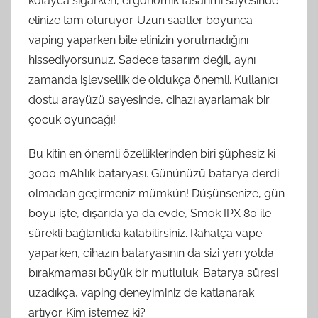
kolayca sığarken, ergonomik tasarımı sayesinde
elinize tam oturuyor. Uzun saatler boyunca
vaping yaparken bile elinizin yorulmadığını
hissediyorsunuz. Sadece tasarım değil, aynı
zamanda işlevsellik de oldukça önemli. Kullanıcı
dostu arayüzü sayesinde, cihazı ayarlamak bir
çocuk oyuncağı!
Bu kitin en önemli özelliklerinden biri şüphesiz ki
3000 mAh’lık bataryası. Gününüzü batarya derdi
olmadan geçirmeniz mümkün! Düşünsenize, gün
boyu işte, dışarıda ya da evde, Smok IPX 80 ile
sürekli bağlantıda kalabilirsiniz. Rahatça vape
yaparken, cihazın bataryasının da sizi yarı yolda
bırakmaması büyük bir mutluluk. Batarya süresi
uzadıkça, vaping deneyiminiz de katlanarak
artıyor. Kim istemez ki?