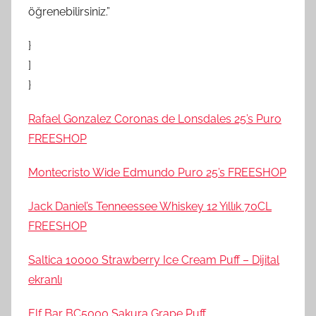
öğrenebilirsiniz.”
}
]
}
Rafael Gonzalez Coronas de Lonsdales 25’s Puro
FREESHOP
Montecristo Wide Edmundo Puro 25’s FREESHOP
Jack Daniel’s Tenneessee Whiskey 12 Yıllık 70CL
FREESHOP
Saltica 10000 Strawberry Ice Cream Puff – Dijital
ekranlı
Elf Bar BC5000 Sakura Grape Puff