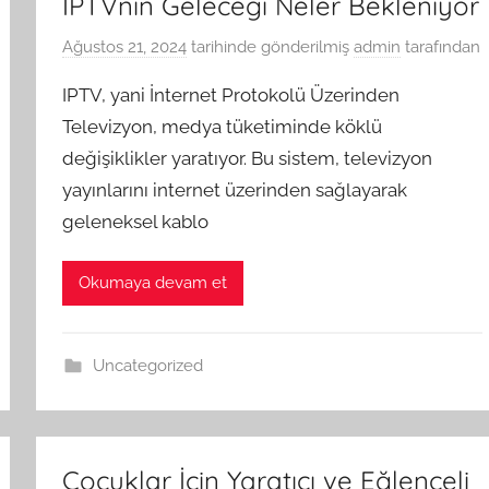
IPTVnin Geleceği Neler Bekleniyor
Ağustos 21, 2024
tarihinde gönderilmiş
admin
tarafından
IPTV, yani İnternet Protokolü Üzerinden
Televizyon, medya tüketiminde köklü
değişiklikler yaratıyor. Bu sistem, televizyon
yayınlarını internet üzerinden sağlayarak
geleneksel kablo
Okumaya devam et
Uncategorized
Çocuklar İçin Yaratıcı ve Eğlenceli