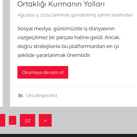
Ortaklığı Kurmanın Yolları
Ağustos 4, 2024
tarihinde gönderilmiş
admin
tarafından
Sosyal medya, günümüzde iş dünyasının
vazgeçilmez bir parçası haline geldi. Ancak,
doğru stratejilerle bu platformlardan en iyi
şekilde yararlanmak önemlidir.
Okumaya devam et
Uncategorized
Sonraki
6
…
52
»
yazılar