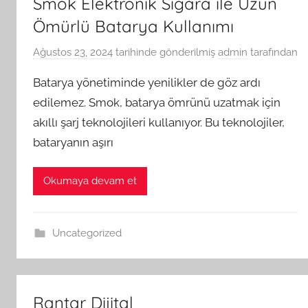
Smok Elektronik Sigara ile Uzun
Ömürlü Batarya Kullanımı
Ağustos 23, 2024
tarihinde gönderilmiş
admin
tarafından
Batarya yönetiminde yenilikler de göz ardı
edilemez. Smok, batarya ömrünü uzatmak için
akıllı şarj teknolojileri kullanıyor. Bu teknolojiler,
bataryanın aşırı
Okumaya devam et
Uncategorized
Rantar Dijital