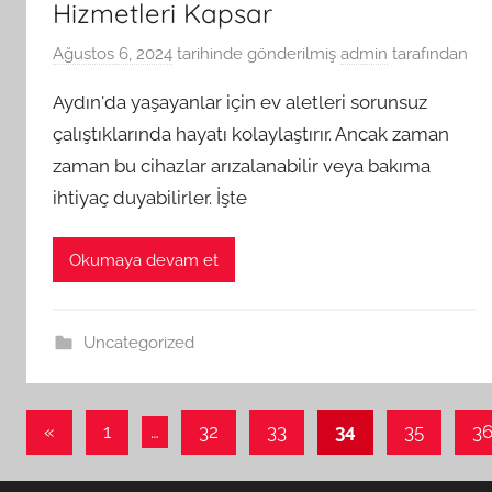
Hizmetleri Kapsar
Ağustos 6, 2024
tarihinde gönderilmiş
admin
tarafından
Aydın'da yaşayanlar için ev aletleri sorunsuz
çalıştıklarında hayatı kolaylaştırır. Ancak zaman
zaman bu cihazlar arızalanabilir veya bakıma
ihtiyaç duyabilirler. İşte
Okumaya devam et
Uncategorized
Yazı
Önceki
«
1
…
32
33
34
35
3
yazılar
sayfalaması