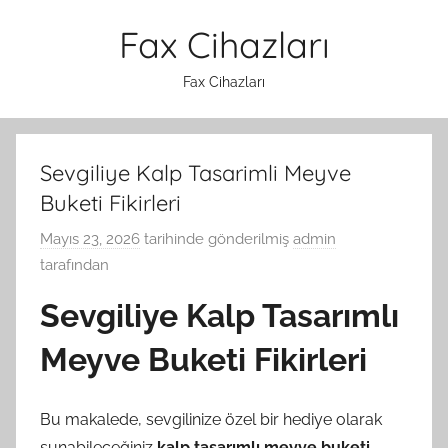
İçeriğe
Fax Cihazları
atla
Fax Cihazları
Sevgiliye Kalp Tasarimli Meyve
Buketi Fikirleri
Mayıs 23, 2026
tarihinde gönderilmiş
admin
tarafından
Sevgiliye Kalp Tasarımlı
Meyve Buketi Fikirleri
Bu makalede, sevgilinize özel bir hediye olarak
sunabileceğiniz
kalp tasarımlı meyve buketi